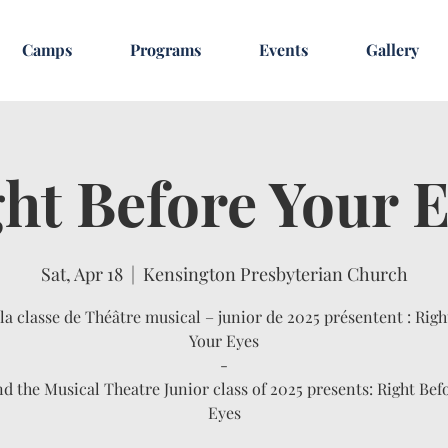
Camps
Programs
Events
Gallery
ht Before Your 
Sat, Apr 18
  |  
Kensington Presbyterian Church
la classe de Théâtre musical – junior de 2025 présentent : Righ
Your Eyes
-
 the Musical Theatre Junior class of 2025 presents: Right Bef
Eyes