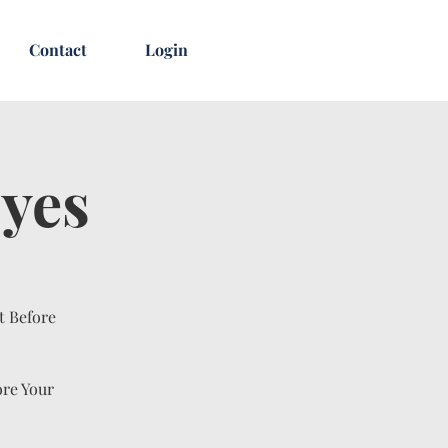
Contact
Login
Eyes
t Before
ore Your