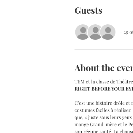
Guests
+ 29 o
About the eve
TEM et la classe de Théâtre
RIGHT BEFORE YOUR EY
C’est une histoire drôle et
costumes faciles à réaliser.
que, « juste sous leurs yeux
mange Grand-mère et le Pet
son régime santé. La chanson