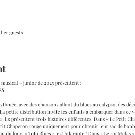
ther guests
nt
 musical – junior de 2025 présentent :
ES
 rythmée, avec des chansons allant du blues au calypso, des déco
 La petite distribution invite les enfants à embarquer dans ce 
 », ils présentent trois histoires différentes. Dans « Le Petit Ch
it Chaperon rouge uniquement pour obtenir leur sac de bonbon
 du loup, « Tofu Blues », est hilarante ! Dans « Le roi Midas »