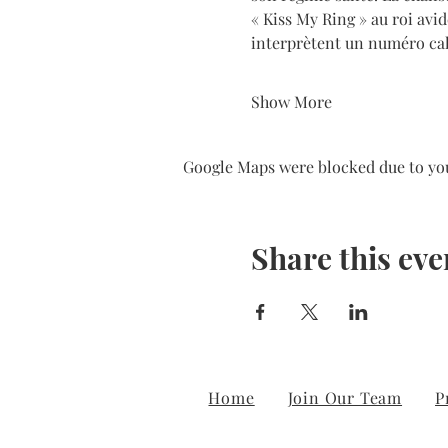
« Kiss My Ring » au roi avide
interprètent un numéro ca
Show More
Google Maps were blocked due to your
Share this eve
Home
Join Our Team
P