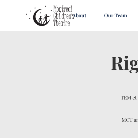
About
Our Team
Rig
TEM et 
MCT and