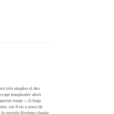
rs très simples et des 
voyage imaginaire alors 
aperon rouge », le loup 
s, car il en a assez de 
, le parrain féerique chante 