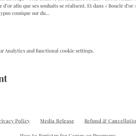
 d’or afin que ses souhaits se réalisent. Et dans « Boucle d’or »,
lypso comique sur du…
 Analytics and functional cookie settings.
nt
rivacy Policy
Media Release
Refund & Cancellatio
How to Register for Camps or Programs