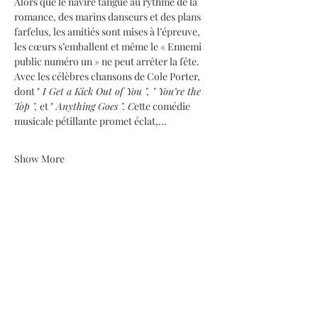
Alors que le navire tangue au rythme de la 
romance, des marins danseurs et des plans 
farfelus, les amitiés sont mises à l’épreuve, 
les cœurs s’emballent et même le « Ennemi 
public numéro un » ne peut arrêter la fête. 
Avec les célèbres chansons de Cole Porter, 
dont "
 I Get a Kick Out of You ", " You’re the 
Top ",
 et "
 Anything Goes ". C
ette comédie 
musicale pétillante promet éclat,…
Show More
Share this event