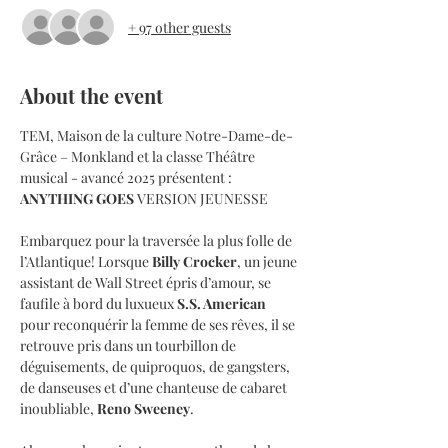
+ 97 other guests
About the event
TEM, Maison de la culture Notre-Dame-de-
Grâce – Monkland et la classe Théâtre 
musical - avancé 2025 présentent :
ANYTHING GOES 
VERSION JEUNESSE
Embarquez pour la traversée la plus folle de 
l’Atlantique! Lorsque 
Billy Crocker
, un jeune 
assistant de Wall Street épris d’amour, se 
faufile à bord du luxueux 
S.S. American
pour reconquérir la femme de ses rêves, il se 
retrouve pris dans un tourbillon de 
déguisements, de quiproquos, de gangsters, 
de danseuses et d’une chanteuse de cabaret 
inoubliable, 
Reno Sweeney
.