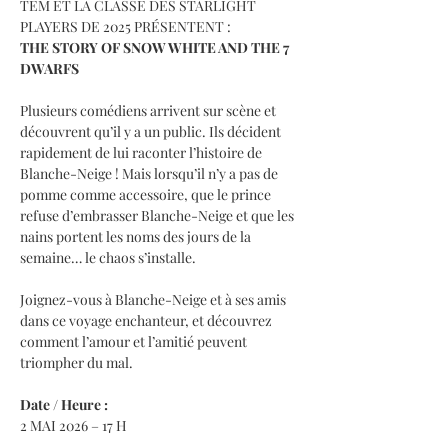
TEM ET LA CLASSE DES STARLIGHT 
PLAYERS DE 2025 PRÉSENTENT :
THE STORY OF SNOW WHITE AND THE 7 
DWARFS
Plusieurs comédiens arrivent sur scène et 
découvrent qu’il y a un public. Ils décident 
rapidement de lui raconter l’histoire de 
Blanche-Neige ! Mais lorsqu’il n’y a pas de 
pomme comme accessoire, que le prince 
refuse d’embrasser Blanche-Neige et que les 
nains portent les noms des jours de la 
semaine… le chaos s’installe.
Joignez-vous à Blanche-Neige et à ses amis 
dans ce voyage enchanteur, et découvrez 
comment l’amour et l’amitié peuvent 
triompher du mal.
Date / Heure :
2 MAI 2026 – 17 H