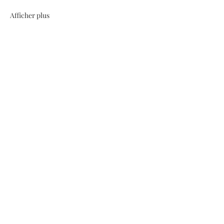
Afficher plus
Partager cet événement
Home
Join Our Team
Privacy Policy
Media Release
Refund & Cancellation Policy